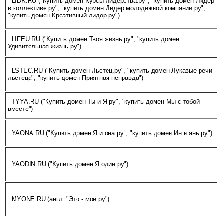
LIDK.RU ("Купить домен Курсы лидерства.ру", "купить домен Лидер
в коллективе.ру", "купить домен Лидер молодёжной компании.ру",
"купить домен Креативный лидер.ру")
LIFEU.RU ("Купить домен Твоя жизнь.ру", "купить домен
Удивительная жизнь.ру")
LSTEC.RU ("Купить домен Льстец.ру", "купить домен Лукавые речи
льстеца", "купить домен Приятная неправда")
TYYA.RU ("Купить домен Ты и Я.ру", "купить домен Мы с тобой
вместе")
YAONA.RU ("Купить домен Я и она.ру", "купить домен Ин и янь.ру")
YAODIN.RU ("Купить домен Я один.ру")
MYONE.RU (англ. "Это - моё.ру")