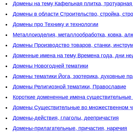
Домены на тему Кафельная плитка, тротуарная
Домены в области Строительство, стройка, стр
Домены про Технику и технологии
Металлоизделия, металлообработка, ковка, а
Домены Производство товаров, станки, инстру
Доменные имена на тему Времена года, дни нед
Домены Новогодней тематики
Домены тематики Йога, эзотерика, духовные пр
Домены Религиозной тематики, Православие
Короткие домененные имена существительные 
Домены Существительные во множественном ч
Домены-действия, глаголы, деепричастия
Домены-прилагательные, причастия, наречия