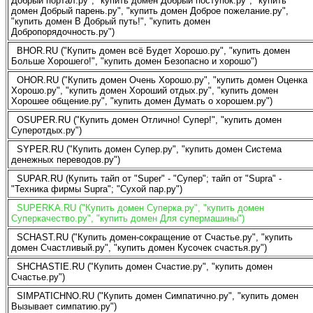
Добрый портал.ру", "купить домен Добрый поступок.ру", "купить
домен Добрый парень.ру", "купить домен Доброе пожелание.ру",
"купить домен В Добрый путь!", "купить домен
Добропорядочность.ру")
BHOR.RU ("Купить домен всё Будет Хорошо.ру", "купить домен
Больше Хорошего!", "купить домен Безопасно и хорошо")
OHOR.RU ("Купить домен Очень Хорошо.ру", "купить домен Оценка
Хорошо.ру", "купить домен Хороший отдых.ру", "купить домен
Хорошее общение.ру", "купить домен Думать о хорошем.ру")
OSUPER.RU ("Купить домен Отлично! Супер!", "купить домен
Суперотдых.ру")
SYPER.RU ("Купить домен Супер.ру", "купить домен Система
денежных переводов.ру")
SUPAR.RU (Купить тайп от "Super" - "Супер"; тайп от "Supra" -
"Техника фирмы Supra"; "Сухой пар.ру")
SUPERKA.RU ("Купить домен Суперка.ру", "купить домен
Суперкачество.ру", "купить домен Для супермашины")
SCHAST.RU ("Купить домен-сокращение от Счастье.ру", "купить
домен Счастливый.ру", "купить домен Кусочек счастья.ру")
SHCHASTIE.RU ("Купить домен Счастие.ру", "купить домен
Счастье.ру")
SIMPATICHNO.RU ("Купить домен Симпатично.ру", "купить домен
Вызывает симпатию.ру")