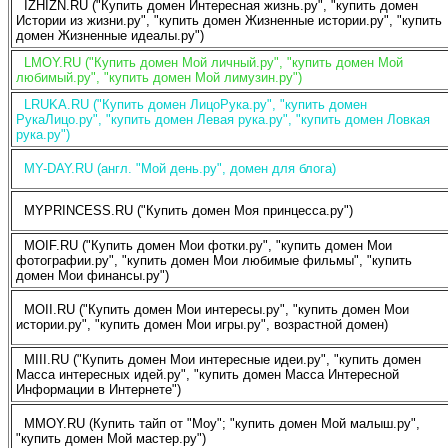
IZHIZN.RU ("Купить домен Интересная жизнь.ру", "купить домен
Истории из жизни.ру", "купить домен Жизненные истории.ру", "купить
домен Жизненные идеалы.ру")
LMOY.RU ("Купить домен Мой личный.ру", "купить домен Мой
любимый.ру", "купить домен Мой лимузин.ру")
LRUKA.RU ("Купить домен ЛицоРука.ру", "купить домен
РукаЛицо.ру", "купить домен Левая рука.ру", "купить домен Ловкая
рука.ру")
MY-DAY.RU (англ. "Мой день.ру", домен для блога)
MYPRINCESS.RU ("Купить домен Моя принцесса.ру")
MOIF.RU ("Купить домен Мои фотки.ру", "купить домен Мои
фотографии.ру", "купить домен Мои любимые фильмы", "купить
домен Мои финансы.ру")
MOII.RU ("Купить домен Мои интересы.ру", "купить домен Мои
истории.ру", "купить домен Мои игры.ру", возрастной домен)
MIII.RU ("Купить домен Мои интересные идеи.ру", "купить домен
Масса интересных идей.ру", "купить домен Масса Интересной
Информации в Интернете")
MMOY.RU (Купить тайп от "Moy"; "купить домен Мой малыш.ру",
"купить домен Мой мастер.ру")