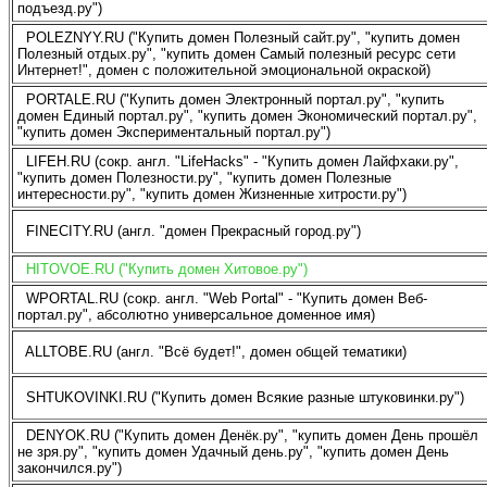
подъезд.ру")
POLEZNYY.RU ("Купить домен Полезный сайт.ру", "купить домен
Полезный отдых.ру", "купить домен Самый полезный ресурс сети
Интернет!", домен с положительной эмоциональной окраской)
PORTALE.RU ("Купить домен Электронный портал.ру", "купить
домен Единый портал.ру", "купить домен Экономический портал.ру",
"купить домен Экспериментальный портал.ру")
LIFEH.RU (сокр. англ. "LifeHacks" - "Купить домен Лайфхаки.ру",
"купить домен Полезности.ру", "купить домен Полезные
интересности.ру", "купить домен Жизненные хитрости.ру")
FINECITY.RU (англ. "домен Прекрасный город.ру")
HITOVOE.RU ("Купить домен Хитовое.ру")
WPORTAL.RU (сокр. англ. "Web Portal" - "Купить домен Веб-
портал.ру", абсолютно универсальное доменное имя)
ALLTOBE.RU (англ. "Всё будет!", домен общей тематики)
SHTUKOVINKI.RU ("Купить домен Всякие разные штуковинки.ру")
DENYOK.RU ("Купить домен Денёк.ру", "купить домен День прошёл
не зря.ру", "купить домен Удачный день.ру", "купить домен День
закончился.ру")