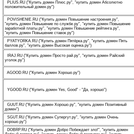
PLIUS.RU ("Купить домен Плюс.ру", "купить домен Абсолютно
положительный домен.ру")
POVISHENIE.RU ("Купить домен Повышение настроения.ру",
"купить домен Повышение по службе.ру", "купить домен Повышение
заработной платы.ру", "купить домен Повышение рейтинга.ру",
"купить домен Повышение ставок.ру")
PYATYORKA.RU ("Купить домен Пятёрка.ру", "купить домен Пять
баллов.ру", "купить домен Высокая оценка.ру")
IRAJ.RU ("Купить домен Просто рай.ру", "купить домен Райский
уголок.ру")
AGOOD.RU ("Купить домен Хорошо.ру")
YGOOD.RU ("Купить домен Yes, Good" - "Да, хорошо")
GUUT.RU ("Купить домен Хорошо.ру", "купить домен Позитивный
домен")
SGUT.RU ("Купить домен Супергут.ру", "купить домен Очень
хорошо.ру")
DOBRP.RU ("Купить домен Добро Побеждает зло!", "купить домен