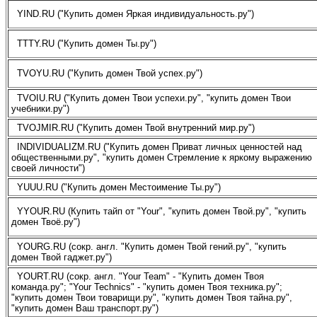
YIND.RU ("Купить домен Яркая индивидуальность.ру")
TTTY.RU ("Купить домен Ты.ру")
TVOYU.RU ("Купить домен Твой успех.ру")
TVOIU.RU ("Купить домен Твои успехи.ру", "купить домен Твои
учебники.ру")
TVOJMIR.RU ("Купить домен Твой внутренний мир.ру")
INDIVIDUALIZM.RU ("Купить домен Приват личных ценностей над
общественными.ру", "купить домен Стремление к яркому выражению
своей личности")
YUUU.RU ("Купить домен Местоимение Ты.ру")
YYOUR.RU (Купить тайп от "Your", "купить домен Твой.ру", "купить
домен Твоё.ру")
YOURG.RU (сокр. англ. "Купить домен Твой гений.ру", "купить
домен Твой гаджет.ру")
YOURT.RU (сокр. англ. "Your Team" - "Купить домен Твоя
команда.ру"; "Your Technics" - "купить домен Твоя техника.ру";
"купить домен Твои товарищи.ру", "купить домен Твоя тайна.ру",
"купить домен Ваш транспорт.ру")