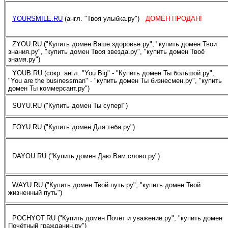
YOURSMILE.RU
(англ. "Твоя улыбка.ру")
ДОМЕН ПРОДАН!
ZYOU.RU ("Купить домен Ваше здоровье.ру", "купить домен Твои
знания.ру", "купить домен Твоя звезда.ру", "купить домен Твоё
знамя.ру")
YOUB.RU (сокр. англ. "You Big" - "Купить домен Ты большой.ру";
"You are the businessman" - "купить домен Ты бизнесмен.ру", "купить
домен Ты коммерсант.ру")
SUYU.RU ("Купить домен Ты супер!")
FOYU.RU ("Купить домен Для тебя.ру")
DAYOU.RU ("Купить домен Даю Вам слово.ру")
WAYU.RU ("Купить домен Твой путь.ру", "купить домен Твой
жизненный путь")
POCHYOT.RU ("Купить домен Почёт и уважение.ру", "купить домен
Почётный гражданин.ру")