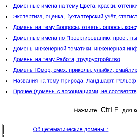
Доменные имена на тему Цвета, краски, оттенки
Экспертиза, оценка, бухгалтерский учёт, статис
Домены на тему Вопросы, ответы, опросы, конс
Доменные имена по Проектированию, проектн
Домены инженерной тематики, инженерная инф
Домены на тему Работа, трудоустройство
Домены Юмор, смех, приколы, улыбки, смайли
Названия на тему Природа, Ландшафт, Рельеф
Прочее (домены с ассоциациями, не соответс
Ctrl F
Нажмите
для к
Общетематические домены
↑