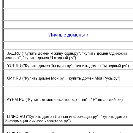
Личные домены
↑
JA1.RU ("Купить домен Я живу один.ру", "купить домен Одинокий
человек", "купить домен Я жадный.ру")
YU1.RU ("Купить домен Ты один.ру", "купить домен Ты первый.ру")
0MY.RU ("Купить домен Мой.ру", "купить домен Моя Русь.ру")
AYEM.RU ("Купить домен читается как I am" - "Я" по английски)
LINFO.RU ("Купить домен Личная информация.ру", "купить домен
Информация личного характера.ру")