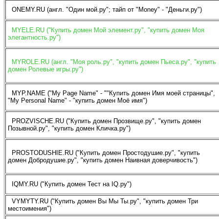
ONEMY.RU (англ. "Один мой.ру"; тайп от "Money" - "Деньги.ру")
MYELE.RU ("Купить домен Мой элемент.ру", "купить домен Моя
элегантность.ру")
MYROLE.RU (англ. "Моя роль.ру", "купить домен Пьеса.ру", "купить
домен Ролевые игры.ру")
MYP.NAME ("My Page Name" - ""Купить домен Имя моей страницы",
"My Personal Name" - "купить домен Моё имя")
PROZVISCHE.RU ("Купить домен Прозвище.ру", "купить домен
Позывной.ру", "купить домен Кличка.ру")
PROSTODUSHIE.RU ("Купить домен Простодушие.ру", "купить
домен Добродушие.ру", "купить домен Наивная доверчивость")
IQMY.RU ("Купить домен Тест на IQ.ру")
VYMYTY.RU ("Купить домен Вы Мы Ты.ру", "купить домен Три
местоимения")