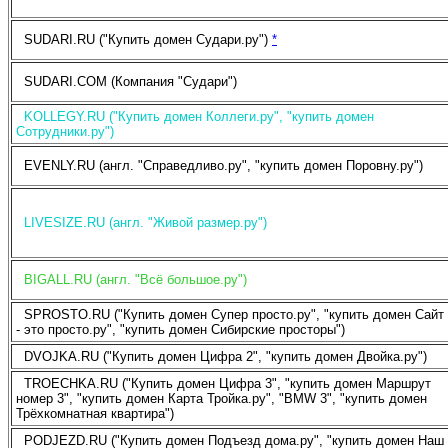
SUDARI.RU ("Купить домен Судари.ру")
*
SUDARI.COM (Компания "Судари")
KOLLEGY.RU ("Купить домен Коллеги.ру", "купить домен
Сотрудники.ру")
EVENLY.RU (англ. "Справедливо.ру", "купить домен Поровну.ру")
LIVESIZE.RU (англ. "Живой размер.ру")
BIGALL.RU (англ. "Всё большое.ру")
SPROSTO.RU ("Купить домен Супер просто.ру", "купить домен Сайт
- это просто.ру", "купить домен Сибирские просторы")
DVOJKA.RU ("Купить домен Цифра 2", "купить домен Двойка.ру")
TROECHKA.RU ("Купить домен Цифра 3", "купить домен Маршрут
номер 3", "купить домен Карта Тройка.ру", "BMW 3", "купить домен
Трёхкомнатная квартира")
PODJEZD.RU ("Купить домен Подъезд дома.ру", "купить домен Наш