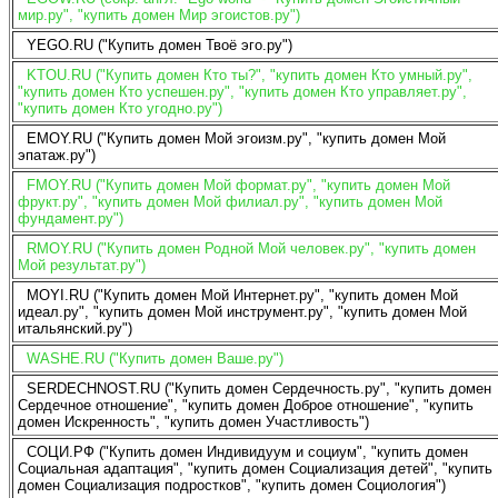
мир.ру", "купить домен Мир эгоистов.ру")
YEGO.RU ("Купить домен Твоё эго.ру")
KTOU.RU ("Купить домен Кто ты?", "купить домен Кто умный.ру",
"купить домен Кто успешен.ру", "купить домен Кто управляет.ру",
"купить домен Кто угодно.ру")
EMOY.RU ("Купить домен Мой эгоизм.ру", "купить домен Мой
эпатаж.ру")
FMOY.RU ("Купить домен Мой формат.ру", "купить домен Мой
фрукт.ру", "купить домен Мой филиал.ру", "купить домен Мой
фундамент.ру")
RMOY.RU ("Купить домен Родной Мой человек.ру", "купить домен
Мой результат.ру")
MOYI.RU ("Купить домен Мой Интернет.ру", "купить домен Мой
идеал.ру", "купить домен Мой инструмент.ру", "купить домен Мой
итальянский.ру")
WASHE.RU ("Купить домен Ваше.ру")
SERDECHNOST.RU ("Купить домен Сердечность.ру", "купить домен
Сердечное отношение", "купить домен Доброе отношение", "купить
домен Искренность", "купить домен Участливость")
СОЦИ.РФ ("Купить домен Индивидуум и социум", "купить домен
Социальная адаптация", "купить домен Социализация детей", "купить
домен Социализация подростков", "купить домен Социология")