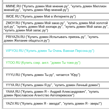
MMNE.RU ("Купить домен Моё мнение.ру", "купить домен Миллион
мнений.ру", "купить домен Мир мнений.ру")
IMOE.RU ("Купить домен Моё в Интернете.ру")
ZMOY.RU ("Купить домен Мой заказ.ру", "купить домен Мой золотой
зуб.ру", "купить домен Мой зоопарк.ру", "купить домен Мой запах.ру",
"купить домен Мой запас.ру")
PRIYAZN.RU ("Купить домен Испытывать приязнь.ру", "купить
домен Желание общаться.ру")
VIPYOU.RU ("Купить домен Ты Очень Важная Персона.ру")
YTOO.RU (Купить сокр. англ. "домен Ты тоже.ру")
YYYU.RU ("Купить домен Ты.ру", читается "Юру")
YYYA.RU ("Купить домен Я.ру", "купить домен Личный домен")
YAAA.RU ("Купить домен Я – Андрей Александрович", "купить
домен Ярославское Агентство Автоперевозок")
YAZV.RU ("Купить домен Я - звезда!", "купить домен Я - зверь!")